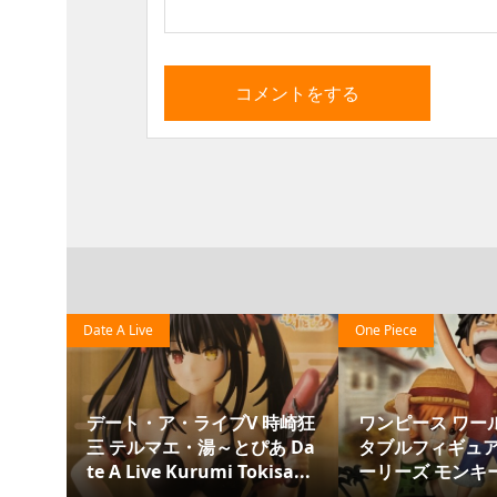
One Piece
Aobuta
狂
ワンピース ワールドコレク
青春ブタ野郎 シリー
Da
タブルフィギュア ログスト
どるストッパーフィ
..
ーリーズ モンキー・D・ル...
梓川花楓 オータムコーデ