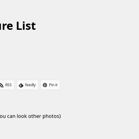
re List
RSS
feedly
Pin it
ou can look other photos)