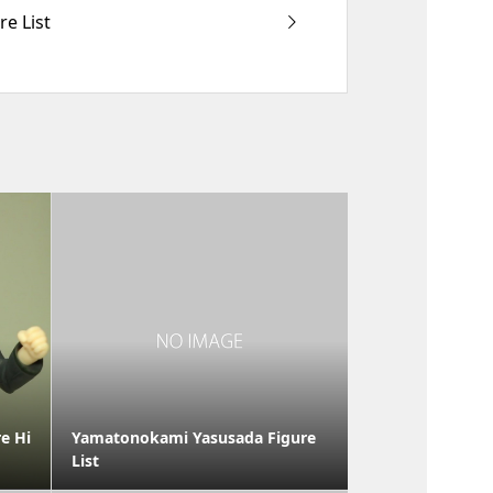
e List
e Hi
Yamatonokami Yasusada Figure
List