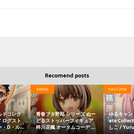
Recomend posts
Yuru Camp
Yuru Camp
ズ ぬー
ゆるキャン Desktop×Decor
ゆるキャン フィ
ギュア
ate Collections 各務原なで
top×Decorate 
 ...
しこ / Yuru CampΔ Figur...
土岐綾乃 / Yuru