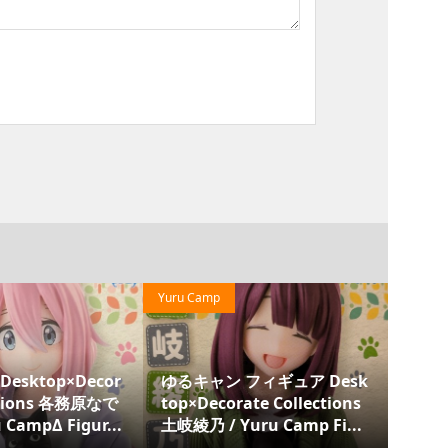
Haruhi Suzumiya
Date A Live
ギュア Desk
涼宮ハルヒの憂鬱 エクスト
デート・
Collections
ラフィギュア エンドレスエ
るストッ
 Camp Fi...
イトCASE＃03 The Melan...
崎狂三 Dat