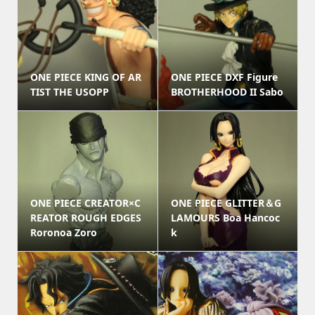
ONE PIECE KING OF AR
ONE PIECE DXF Figure
TIST THE USOPP
BROTHERHOOD II Sabo
ONE PIECE CREATOR×C
ONE PIECE GLITTER＆G
REATOR ROUGH EDGES
LAMOURS Boa Hancoc
Roronoa Zoro
k