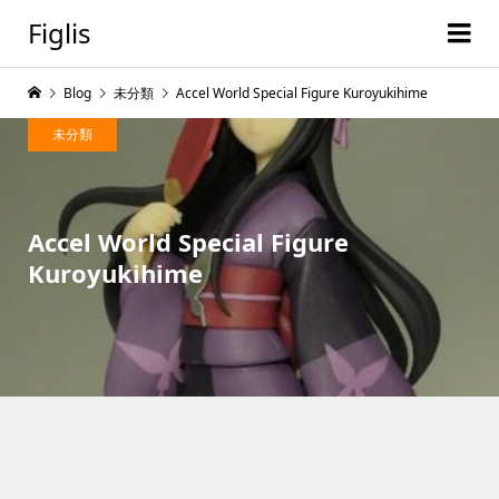
Figlis
Blog
未分類
Accel World Special Figure Kuroyukihime
未分類
Accel World Special Figure
Kuroyukihime