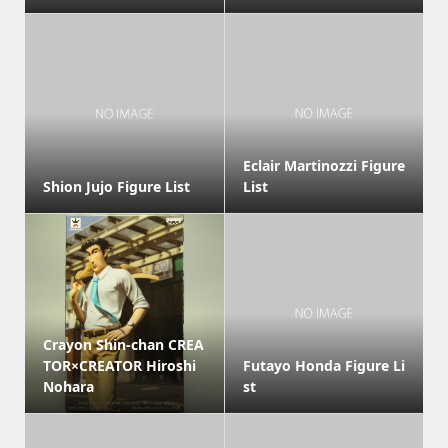
Eclair Martinozzi Figure
Shion Jujo Figure List
List
Crayon Shin-chan CREA
TOR×CREATOR Hiroshi
Futayo Honda Figure Li
Nohara
st