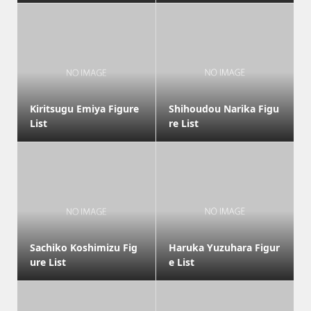
Kiritsugu Emiya Figure
Shihoudou Narika Figu
List
re List
Sachiko Koshimizu Fig
Haruka Yuzuhara Figur
ure List
e List