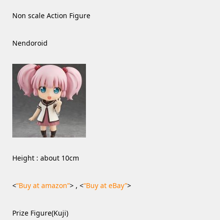
Non scale Action Figure
Nendoroid
Height : about 10cm
<
“Buy at amazon”
> , <
“Buy at eBay”
>
Prize Figure(Kuji)