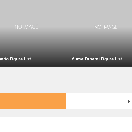
aria Figure List
Yuma Tonami Figure List
ト