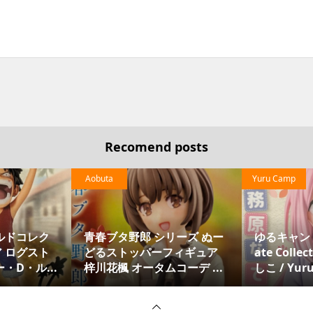
Recomend posts
Aobuta
Yuru Camp
ルドコレク
青春ブタ野郎 シリーズ ぬー
ゆるキャン D
 ログスト
どるストッパーフィギュア
ate Coll
・D・ル...
梓川花楓 オータムコーデ ...
しこ / Yuru