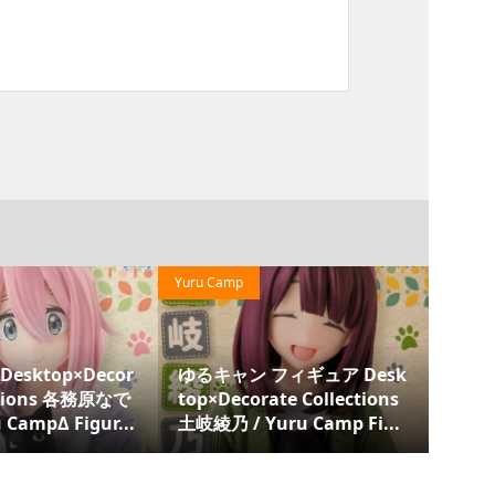
Yuru Camp
Haruhi 
esktop×Decor
ゆるキャン フィギュア Desk
涼宮
ections 各務原なで
top×Decorate Collections
ラフ
 CampΔ Figur...
土岐綾乃 / Yuru Camp Fi...
イトCA