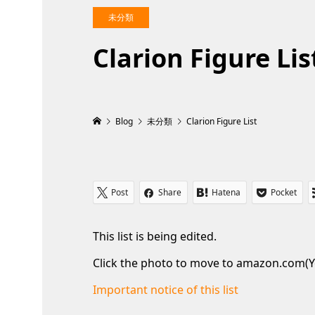
未分類
Clarion Figure Lis
Blog
未分類
Clarion Figure List
Post
Share
Hatena
Pocket
This list is being edited.
Click the photo to move to amazon.com(Y
Important notice of this list