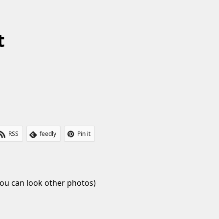
t
RSS
feedly
Pin it
ou can look other photos)