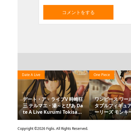
Date A Live
One Piece
esk
デート・ア・ライブV 時崎狂
ワンピース ワー
 時崎狂
三 テルマエ・湯～とぴあ Da
タブルフィギュア
e ...
te A Live Kurumi Tokisa...
ーリーズ モンキー
Copyright ©
2026
Figlis. All Rights Reserved.