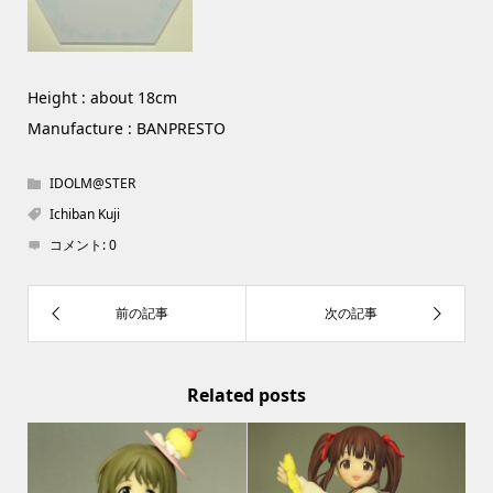
Height : about 18cm
Manufacture : BANPRESTO
IDOLM@STER
Ichiban Kuji
コメント:
0
Related posts