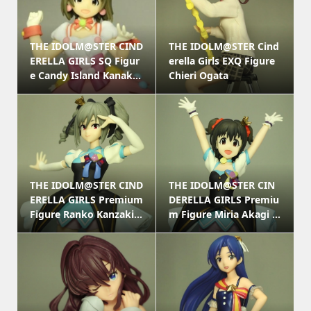
THE IDOLM@STER CIND
THE IDOLM@STER Cind
ERELLA GIRLS SQ Figur
erella Girls EXQ Figure
e Candy Island Kanak...
Chieri Ogata
THE IDOLM@STER CIND
THE IDOLM@STER CIN
ERELLA GIRLS Premium
DERELLA GIRLS Premiu
Figure Ranko Kanzaki...
m Figure Miria Akagi ...