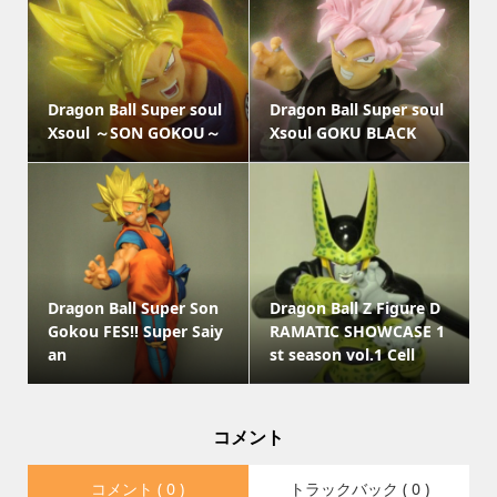
Dragon Ball Super soul
Dragon Ball Super soul
Xsoul ～SON GOKOU～
Xsoul GOKU BLACK
Dragon Ball Super Son
Dragon Ball Z Figure D
Gokou FES!! Super Saiy
RAMATIC SHOWCASE 1
an
st season vol.1 Cell
コメント
コメント ( 0 )
トラックバック ( 0 )