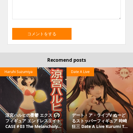
Recomend posts
Haruhi Suzumiya
Date A Live
涼宮ハルヒの憂鬱 エクストラ
デート・ア・ライブV ぬーど
フィギュア エンドレスエイト
るストッパーフィギュア 時崎
CASE＃03 The Melancholy...
狂三 Date A Live Kurumi T...