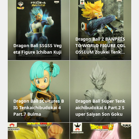
Dragon Ball Z BANPRES
Dragon Ball SSGSS Veg
TO WORLD FIGURE COL
eta Figure Ichiban Kuji
OSSEUM Zoukei Tenk...
Dragon Ball SCultures B
Dragon Ball Super Tenk
IG Tenkaichibudokai 4
aichibudokai 6 Part.2 S
Part.7 Bulma
uper Saiyan Son Goku