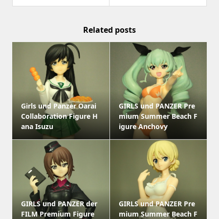
Related posts
Girls und Panzer Oarai
GIRLS und PANZER Pre
Collaboration Figure H
mium Summer Beach F
ana Isuzu
igure Anchovy
GIRLS und PANZER der
GIRLS und PANZER Pre
FILM Premium Figure
mium Summer Beach F