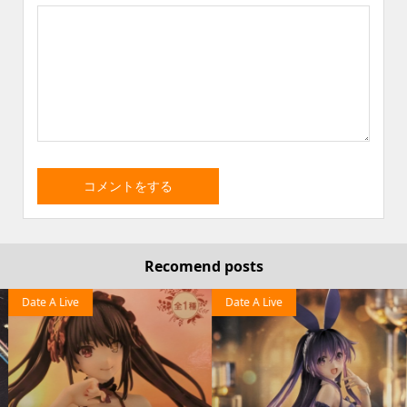
Recomend posts
Date A Live
Date A Live