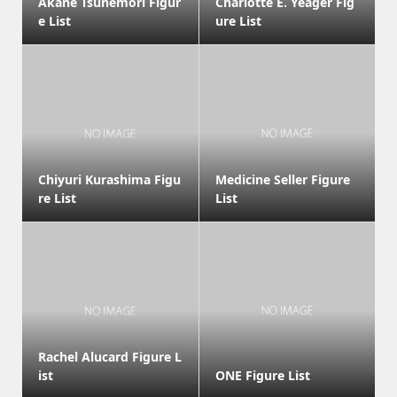
Akane Tsunemori Figur
Charlotte E. Yeager Fig
e List
ure List
Chiyuri Kurashima Figu
Medicine Seller Figure
re List
List
Rachel Alucard Figure L
ist
ONE Figure List