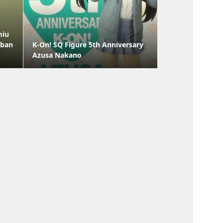
miu
iban
K-On! SQ Figure 5th Anniversary
Azusa Nakano