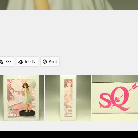
RSS
feedly
Pin it