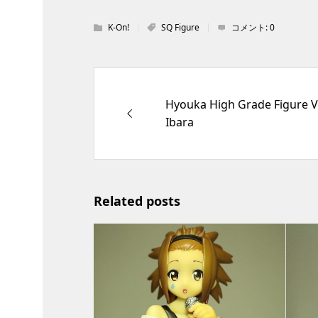
K-On!
SQ Figure
コメント:
0
Hyouka High Grade Figure V
Ibara
Related posts