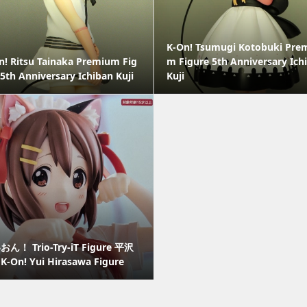
K-On! Tsumugi Kotobuki Pre
n! Ritsu Tainaka Premium Fig
m Figure 5th Anniversary Ich
 5th Anniversary Ichiban Kuji
Kuji
ん！ Trio-Try-iT Figure 平沢
 K-On! Yui Hirasawa Figure