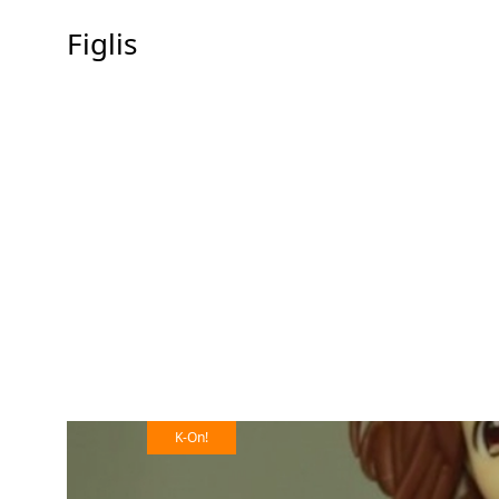
Figlis
K-On!