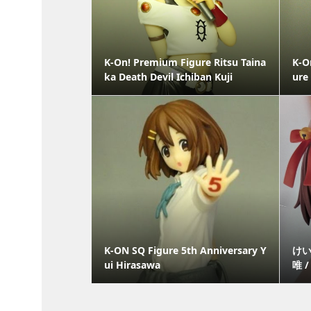
K-On! Premium Figure Ritsu Taina
K-O
ka Death Devil Ichiban Kuji
ure
K-ON SQ Figure 5th Anniversary Y
けいお
ui Hirasawa
唯 /