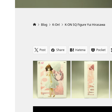
Blog
K-On!
K-ON SQ Figure Yui Hirasawa
Post
Share
Hatena
Pocket