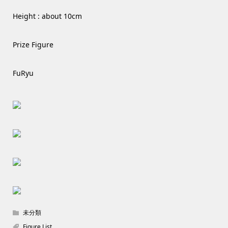
Height : about 10cm
Prize Figure
FuRyu
未分類
Figure List