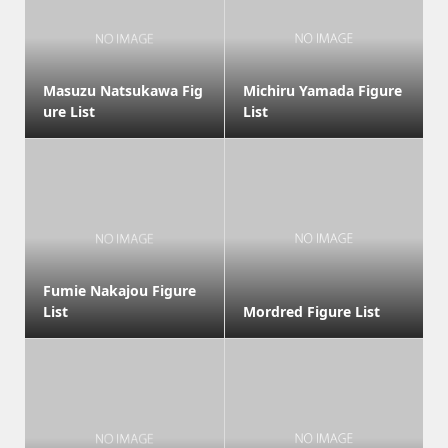
Masuzu Natsukawa Fig
Michiru Yamada Figure
ure List
List
Fumie Nakajou Figure
List
Mordred Figure List