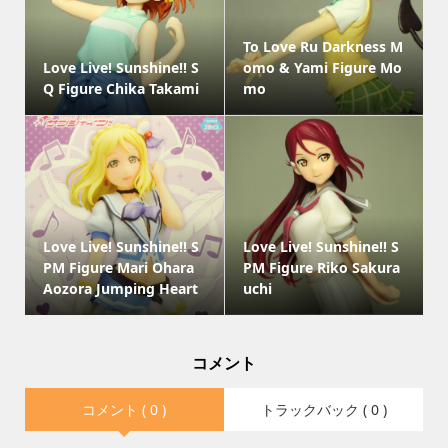
To Love Ru Darkness M
Love Live! Sunshine!! S
omo & Yami Figure Mo
Q Figure Chika Takami
mo
Love Live! Sunshine!! S
Love Live! Sunshine!! S
PM Figure Mari Ohara
PM Figure Riko Sakura
Aozora Jumping Heart
uchi
コメント
コメント ( 0 )
トラックバック ( 0 )