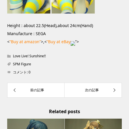
Height : about 22.5(Head),about 24cm(Hand)
Manufacture : SEGA
<
“Buy at amazon”
>,<
“Buy at eBay
“>
Love Live! Sunshine!!
SPM Figure
コメント:
0
Related posts