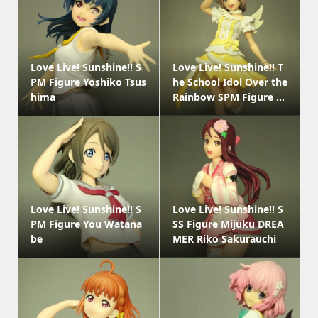
Love Live! Sunshine!! S
Love Live! Sunshine!! T
PM Figure Yoshiko Tsus
he School Idol Over the
hima
Rainbow SPM Figure ...
Love Live! Sunshine!! S
Love Live! Sunshine!! S
PM Figure You Watana
SS Figure Mijuku DREA
be
MER Riko Sakurauchi