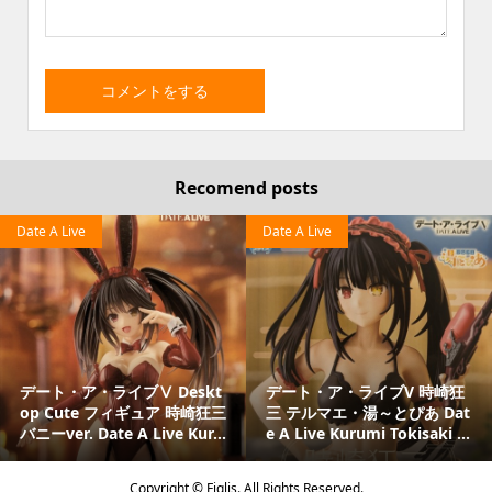
Recomend posts
Date A Live
Date A Live
デート・ア・ライブⅤ Deskt
デート・ア・ライブV 時崎狂
op Cute フィギュア 時崎狂三
三 テルマエ・湯～とぴあ Dat
バニーver. Date A Live Kur...
e A Live Kurumi Tokisaki ...
Copyright ©
Figlis. All Rights Reserved.