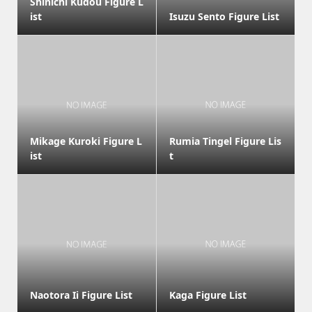
Shinichi Kudou Figure L
ist
Isuzu Sento Figure List
Mikage Kuroki Figure L
Rumia Tingel Figure Lis
ist
t
Naotora Ii Figure List
Kaga Figure List