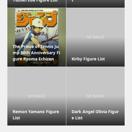
The Prince of Tennis Ju
mp 50th Anniversary Fi
gure Ryoma Echizen
Kirby Figure List
Remon Yamano Figure
Dark Angel Olivia Figur
List
e List