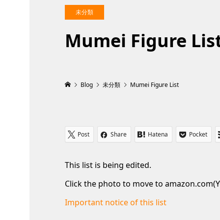
未分類
Mumei Figure Lis
Blog
未分類
Mumei Figure List
Post
Share
Hatena
Pocket
This list is being edited.
Click the photo to move to amazon.com(Y
Important notice of this list