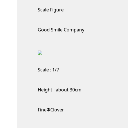
Scale Figure
Good Smile Company
Scale : 1/7
Height : about 30cm
FineΦClover