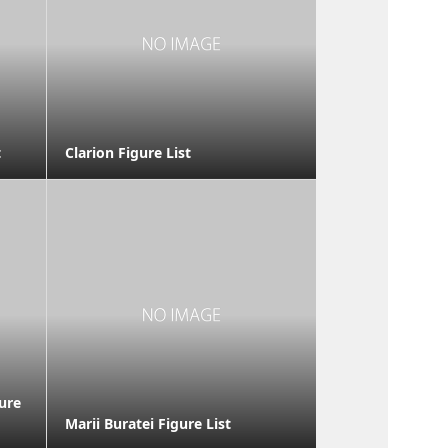
t
Clarion Figure List
gure
Marii Buratei Figure List