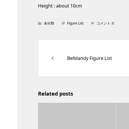
Height : about 10cm
未分類
Figure List
コメント:
0
Belldandy Figure List
Related posts