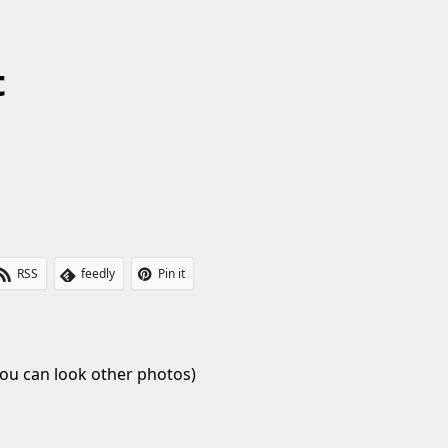
t
RSS
feedly
Pin it
ou can look other photos)