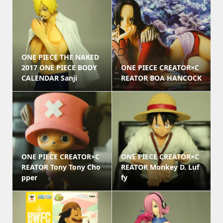
ONE PIECE THE NAKED
2017 ONE PIECE BODY
ONE PIECE CREATOR×C
CALENDAR Sanji
REATOR BOA HANCOCK
ONE PIECE CREATOR×C
ONE PIECE CREATOR×C
REATOR Tony Tony Cho
REATOR Monkey D. Luf
pper
fy