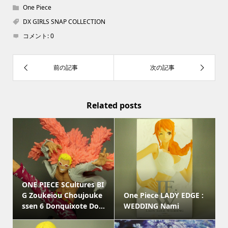
One Piece
DX GIRLS SNAP COLLECTION
コメント:
0
Related posts
ONE PIECE SCultures BI
G Zoukeiou Choujouke
One Piece LADY EDGE :
ssen 6 Donquixote Do...
WEDDING Nami