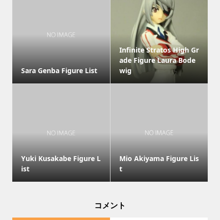
Infinite Stratos High Gr
ade Figure Laura Bode
Sara Genba Figure List
wig
Yuki Kusakabe Figure L
Mio Akiyama Figure Lis
ist
t
コメント