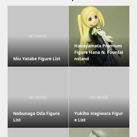
Hanayamata Premium
Figure Hana N. Fountai
Miu Yatabe Figure List
nstand
Nobunaga Oda Figure
Yukiho Hagiwara Figur
List
e List