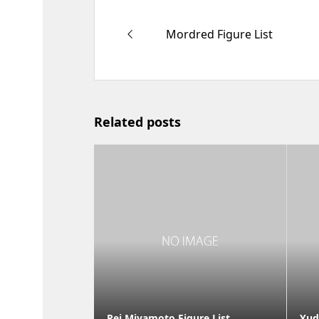
Mordred Figure List
Related posts
Rei Miyamoto Figure List
Yud