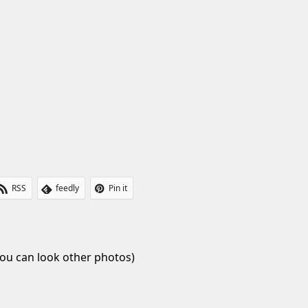
RSS
feedly
Pin it
ou can look other photos)