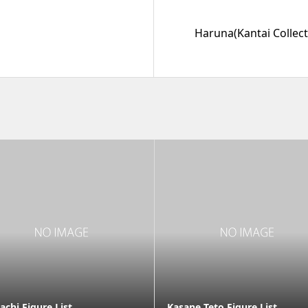
Haruna(Kantai Collecti
achi Figure List
Kasane Teto Figure List