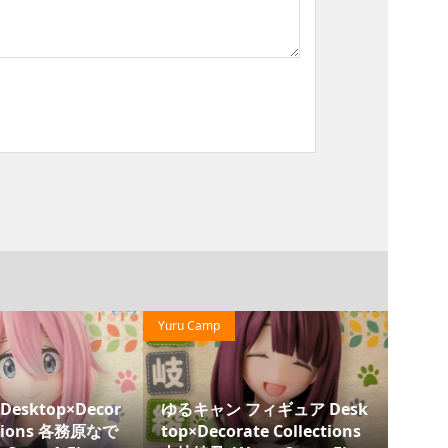
Yuru Camp
Haruhi Suzumiya
ecor
ゆるキャン フィギュア Desk
涼宮ハルヒの憂鬱
務原なで
top×Decorate Collections
ラフィギュア エ