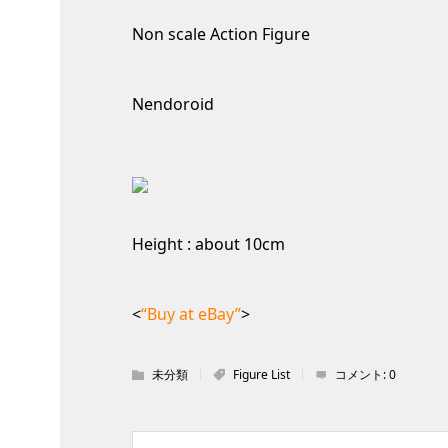
Non scale Action Figure
Nendoroid
Height : about 10cm
<
“Buy at eBay”
>
未分類
Figure List
コメント:
0