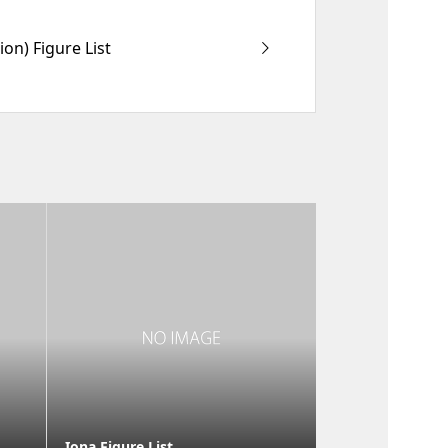
on) Figure List
Iona Figure List