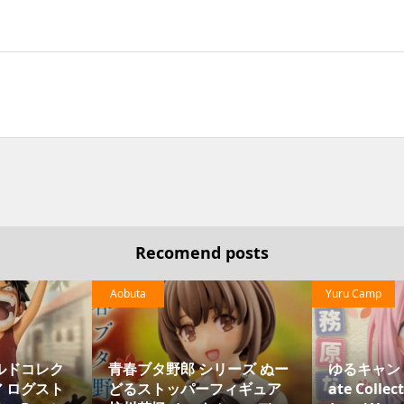
Recomend posts
Aobuta
Yuru Camp
青春ブタ野郎 シリーズ ぬー
ゆるキャン Desktop×D
どるストッパーフィギュア
ate Collections 各