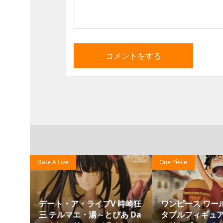
te A Live
One Piece
デート・ア・ライブV 時崎狂
ワンピース ワールドコレク
三 テルマエ・湯～とぴあ Da
タブルフィギュア ログスト