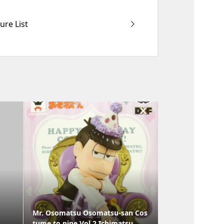
ure List
Mr. Osomatsu Osomatsu-san Cos
tume to pine Vol.2 Ichimatsu