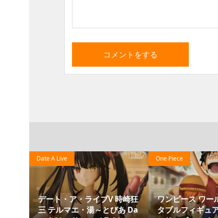
Date A Live
One Piece
esk
デート・ア・ライブV 時崎狂
ワンピース ワー
 時崎狂
三 テルマエ・湯～とぴあ Da
タブルフィギュア