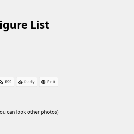
gure List
RSS
feedly
Pin it
ou can look other photos)