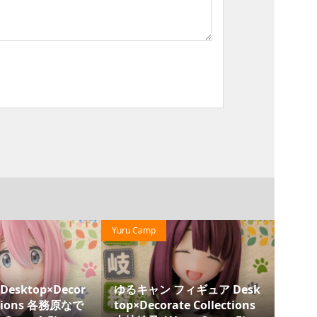
Yuru Camp
Haruhi 
esktop×Decor
ゆるキャン フィギュア Desk
涼宮
ections 各務原なで
top×Decorate Collections
ラフ