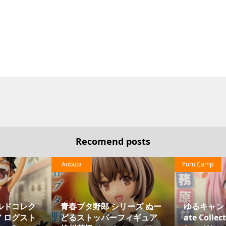
Recomend posts
Aobuta
Yuru Camp
ルドコレク
青春ブタ野郎 シリーズ ぬー
ゆるキャン D
 ログスト
どるストッパーフィギュア
ate Coll