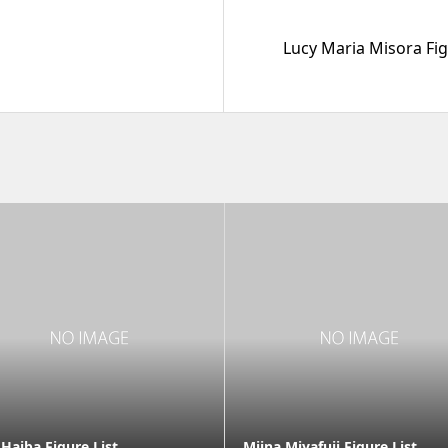
Lucy Maria Misora Fig
 Haiba Figure List
Miina Miyafuji Figure List