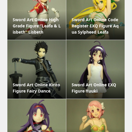
Sword Art Online High
Sword Art Online Code
Grade Figure “Leafa & L
Register EXQ Figure Aq
isbeth” Lisbeth
ua Sylpheed Leafa
Sword Art Online Kirito
Sword Art Online EXQ
Figure Fairy Dance
Figure Yuuki