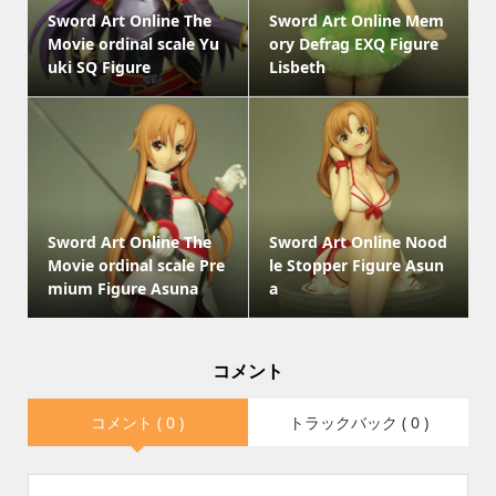
Sword Art Online The
Sword Art Online Mem
Movie ordinal scale Yu
ory Defrag EXQ Figure
uki SQ Figure
Lisbeth
Sword Art Online The
Sword Art Online Nood
Movie ordinal scale Pre
le Stopper Figure Asun
mium Figure Asuna
a
コメント
コメント ( 0 )
トラックバック ( 0 )