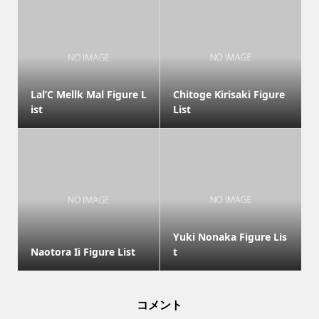
Lal’C Mellk Mal Figure L
Chitoge Kirisaki Figure
ist
List
Yuki Nonaka Figure Lis
Naotora Ii Figure List
t
コメント