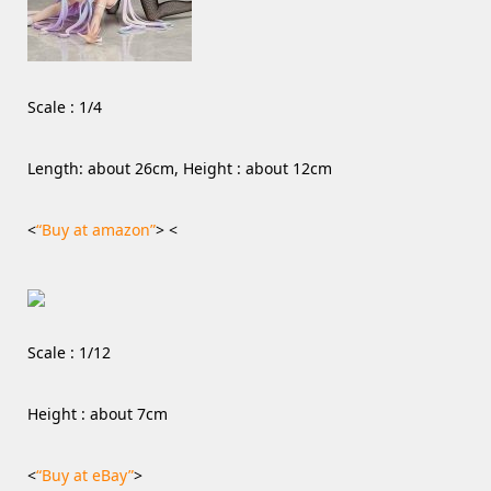
Scale : 1/4
Length: about 26cm, Height : about 12cm
<
“Buy at amazon”
> <
Scale : 1/12
Height : about 7cm
<
“Buy at eBay”
>