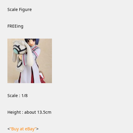
Scale Figure
FREEing
Scale : 1/8
Height : about 13.5cm
<
“Buy at eBay”
>