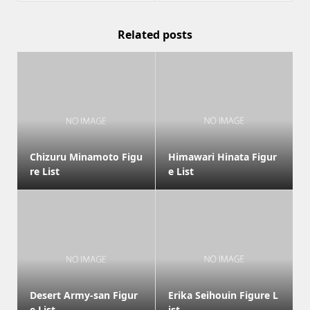
Related posts
Chizuru Minamoto Figu
Himawari Hinata Figur
re List
e List
Desert Army-san Figur
Erika Seihouin Figure L
e List
ist