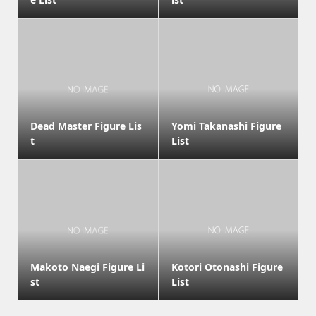
Dead Master Figure Lis
Yomi Takanashi Figure
t
List
Makoto Naegi Figure Li
Kotori Otonashi Figure
st
List