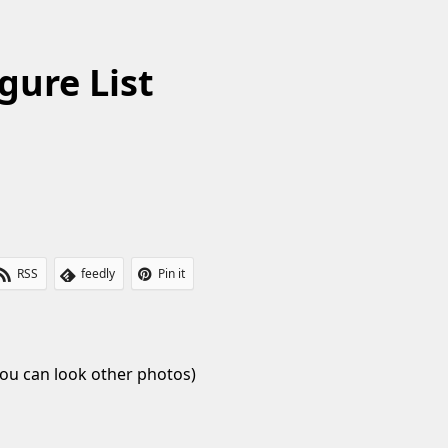
gure List
RSS
feedly
Pin it
ou can look other photos)