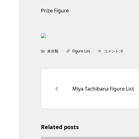
Prize Figure
未分類
Figure List
コメント:
0
Miya Tachibana Figure List
Related posts