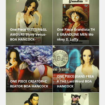
One Piece GLITTER&GL
One Piece Grandista TH
AMOURS Shiny Venus-
E GRANDLINE MEN Mo
BOA HANCOCK-
nkey D. Luffy
ONE PIECE JEANS FREA
ONE PIECE CREATOR×C
K THE Last Word BOA
REATOR BOA HANCOCK
HANCOCK