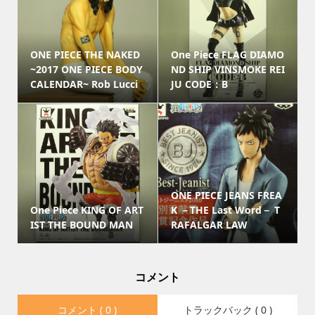
ONE PIECE THE NAKED
One Piece FLAG DIAMO
~2017 ONE PIECE BODY
ND SHIP VINSMOKE REI
CALENDAR~ Rob Lucci
JU CODE：B
ONE PIECE JEANS FREA
One Piece KING OF ART
K －THE Last Word－ T
IST THE BOUND MAN
RAFALGAR LAW
コメント
コメント ( 0 )
トラックバック ( 0 )