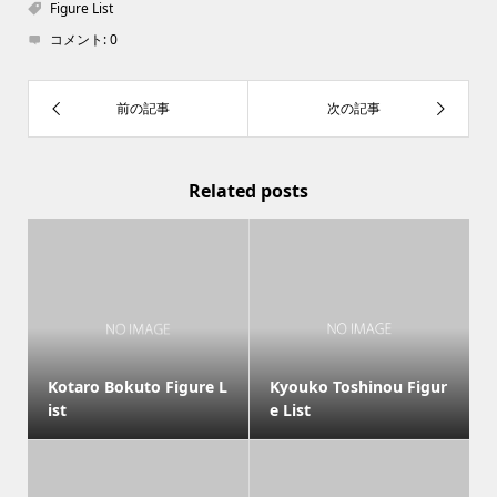
Figure List
コメント:
0
Related posts
Kotaro Bokuto Figure L
Kyouko Toshinou Figur
ist
e List