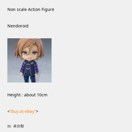
Non scale Action Figure
Nendoroid
Height : about 10cm
<
“Buy at eBay”
>
未分類