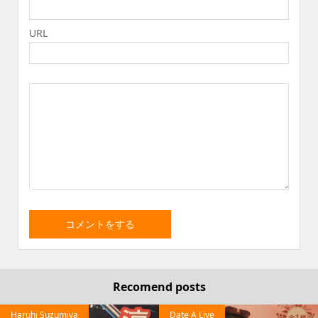
URL
Recomend posts
Haruhi Suzumiya
Date A Live