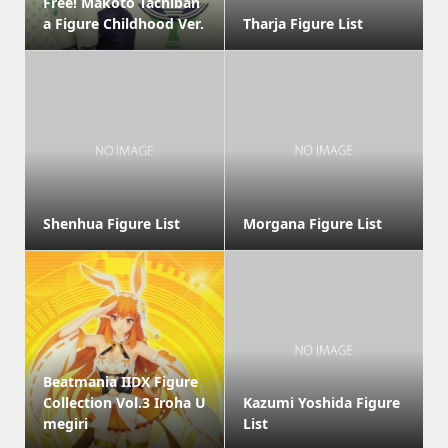
Free! Makoto Tachiban
a Figure Childhood Ver.
Tharja Figure List
Shenhua Figure List
Morgana Figure List
Beatmania IIDX Figure
Collection Vol.3 Iroha U
Kazumi Yoshida Figure
megiri
List