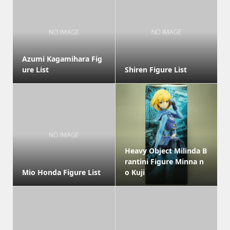
Azumi Kagamihara Fig
ure List
Shiren Figure List
Heavy Object Milinda B
rantini Figure Minna n
Mio Honda Figure List
o Kuji