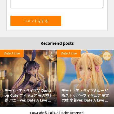
Recomend posts
Date A Live
Date A Live
デート・ア・ライブⅤ Deskt
デート・ア・ライブV ぬーど
op Cute フィギュア 夜刀神十
るストッパーフィギュア 星宮
香 バニーver. Date A Live ...
六喰 水着ver. Date A Live ...
Copyright ©
Figlis. All Rights Reserved.