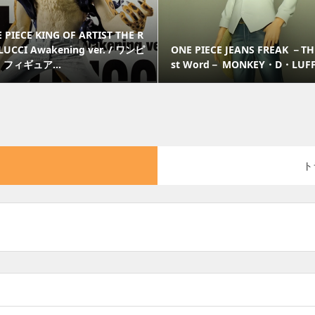
 PIECE KING OF ARTIST THE R
LUCCI Awakening ver. / ワンピ
ONE PIECE JEANS FREAK －TH
 フィギュア...
st Word－ MONKEY・D・LUF
ト