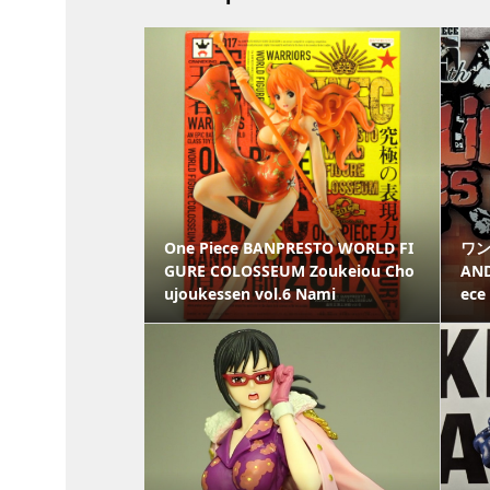
One Piece BANPRESTO WORLD FI
ワン
GURE COLOSSEUM Zoukeiou Cho
AND
ujoukessen vol.6 Nami
ece