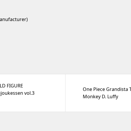
anufacturer)
LD FIGURE
One Piece Grandist
oukessen vol.3
Monkey D. Luffy