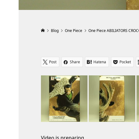
Blog
One Piece
One Piece ABILIATORS CRO
Post
Share
Hatena
Pocket
Video is preparing.