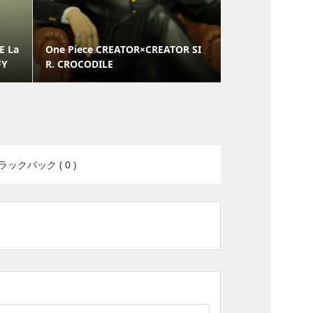
E La
One Piece CREATOR×CREATOR SI
FY
R. CROCODILE
ラックバック ( 0 )