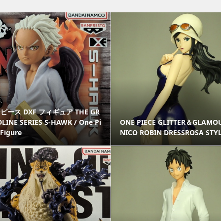
ピース DXF フィギュア THE GR
LINE SERIES S-HAWK / One Pi
ONE PIECE GLITTER＆GLAMO
 Figure
NICO ROBIN DRESSROSA STY