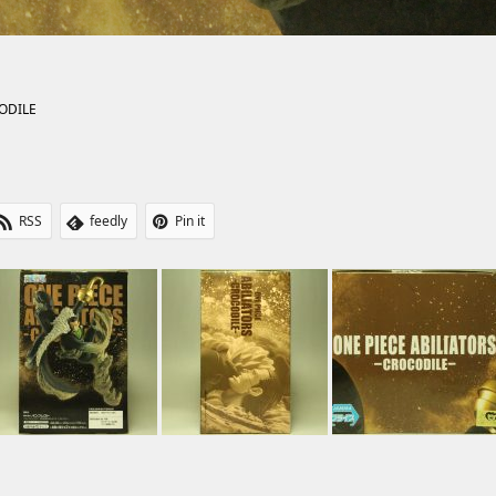
CODILE
RSS
feedly
Pin it