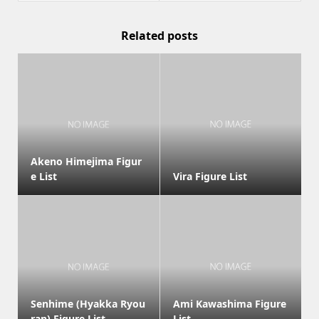
Related posts
Akeno Himejima Figur
e List
Vira Figure List
Senhime (Hyakka Ryou
Ami Kawashima Figure
ran) Figure List
List