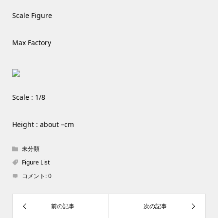
Scale Figure
Max Factory
Scale : 1/8
Height : about –cm
未分類
Figure List
コメント:
0